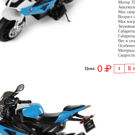
Мотор 3
Аккумул
Мах скор
Возраст о
Мах нагр
Звуковые
Габариты
Габариты
Вес в упа
Особенно
Материал
Скоростн
0
P
=
Цена: