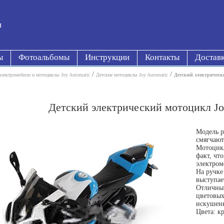
и
ы
Фотоальбомы
Инструкции
Контакты
Достав
/
/
электромобили и мотоциклы Joy Automatic
Детские мотоциклы Joy Automatic
Детский электричес
Детский электрический мотоцикл J
Модель р
смягчают
Мотоцикл
факт, чт
электром
На ручке
выступае
Отличный
цветовых
искушенн
Цвета: к