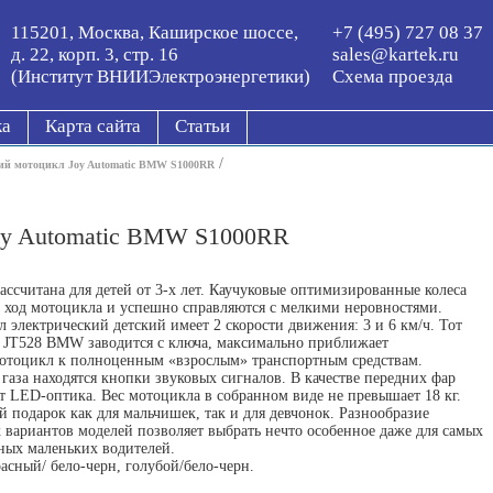
115201, Москва, Каширское шоссе,
+7 (495) 727 08 37
д. 22, корп. 3, стр. 16
sales@kartek.ru
(Институт ВНИИЭлектроэнергетики)
Схема проезда
ка
Карта сайта
Статьи
/
кий мотоцикл Joy Automatic BMW S1000RR
oy Automatic BMW S1000RR
ассчитана для детей от 3-х лет. Каучуковые оптимизированные колеса
 ход мотоцикла и успешно справляются с мелкими неровностями.
 электрический детский имеет 2 скорости движения: 3 и 6 км/ч. Тот
о JT528 BMW заводится с ключа, максимально приближает
отоцикл к полноценным «взрослым» транспортным средствам.
 газа находятся кнопки звуковых сигналов. В качестве передних фар
т LED-оптика. Вес мотоцикла в собранном виде не превышает 18 кг.
 подарок как для мальчишек, так и для девчонок. Разнообразие
 вариантов моделей позволяет выбрать нечто особенное даже для самых
ых маленьких водителей.
расный/ бело-черн, голубой/бело-черн.