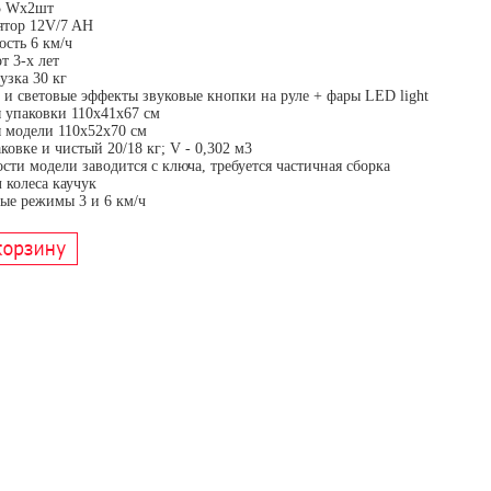
5 Wx2шт
ятор 12V/7 AH
ость 6 км/ч
т 3-х лет
узка 30 кг
 и световые эффекты звуковые кнопки на руле + фары LED light
 упаковки 110х41х67 см
 модели 110х52х70 см
ковке и чистый 20/18 кг; V - 0,302 м3
сти модели заводится с ключа, требуется частичная сборка
 колеса каучук
ые режимы 3 и 6 км/ч